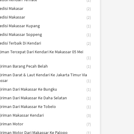
(2)
edisi Makasar
(2)
edisi Makassar
(2)
edisi Makassar Kupang
(1)
edisi Makassar Soppeng
(1)
edisi Terbaik Di Kendari
(2)
iman Tercepat Dari Kendari Ke Makassar 05 Mei
(1)
iriman Barang Pecah Belah
(1)
iriman Darat & Laut Kendari Ke Jakarta Timur Via
ssar
(1)
iriman Dari Makassar Ke Bungku
(1)
iriman Dari Makassar Ke Daha Selatan
(1)
iriman Dari Makassar Ke Tobelo
(1)
iriman Makassar Kendari
(3)
iriman Motor
(7)
iriman Motor Dari Makassar Ke Palopo
(1)