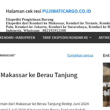
Halaman cek resi
PUJIWATICARGO.CO.ID
Ekspedisi Pengiriman Barang
Ekspedisi dari Kendari ke Makassar, Kendari ke Ternate, Kenda
Palu, Kendari ke Jakarta, Kendari ke Surarabaya, Kendari ke 
Indonesia.
Whatsapp
:
082191912108
KENDARI +KABUPATEN
TARIF EKSPEDISI KENDARI KE
ARTIK
Ent
 MAKASAR
Tunjukkan semua
 Makassar ke Berau Tanjung
iman dari Makassar ke Berau Tanjung Redep Juni 2024
ggal 7 Juli 2024 di tujuan kota Berau Tanjung Redeb ,