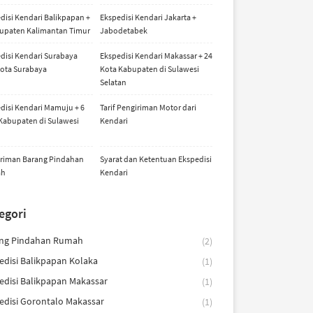
disi Kendari Balikpapan +
Ekspedisi Kendari Jakarta +
upaten Kalimantan Timur
Jabodetabek
disi Kendari Surabaya
Ekspedisi Kendari Makassar + 24
ota Surabaya
Kota Kabupaten di Sulawesi
Selatan
disi Kendari Mamuju + 6
Tarif Pengiriman Motor dari
Kabupaten di Sulawesi
Kendari
riman Barang Pindahan
Syarat dan Ketentuan Ekspedisi
ah
Kendari
egori
ng Pindahan Rumah
(2)
edisi Balikpapan Kolaka
(1)
edisi Balikpapan Makassar
(1)
edisi Gorontalo Makassar
(1)