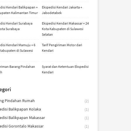
disi Kendari Balikpapan +
Ekspedisi Kendari Jakarta +
upaten Kalimantan Timur
Jabodetabek
disi Kendari Surabaya
Ekspedisi Kendari Makassar + 24
ota Surabaya
Kota Kabupaten di Sulawesi
Selatan
disi Kendari Mamuju + 6
Tarif Pengiriman Motor dari
Kabupaten di Sulawesi
Kendari
riman Barang Pindahan
Syarat dan Ketentuan Ekspedisi
ah
Kendari
egori
ng Pindahan Rumah
(2)
edisi Balikpapan Kolaka
(1)
edisi Balikpapan Makassar
(1)
edisi Gorontalo Makassar
(1)