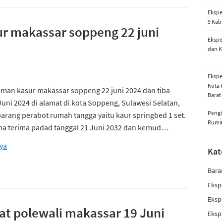
Ekspe
9 Kab
ur makassar soppeng 22 juni
Ekspe
dan K
Ekspe
Kota 
iman kasur makassar soppeng 22 juni 2024 dan tiba
Barat
Juni 2024 di alamat di kota Soppeng, Sulawesi Selatan,
Pengi
arang perabot rumah tangga yaitu kaur springbed 1 set.
Rum
ma terima padad tanggal 21 Juni 2032 dan kemud…
ya
Kat
Bara
Eksp
Eksp
at polewali makassar 19 Juni
Eksp