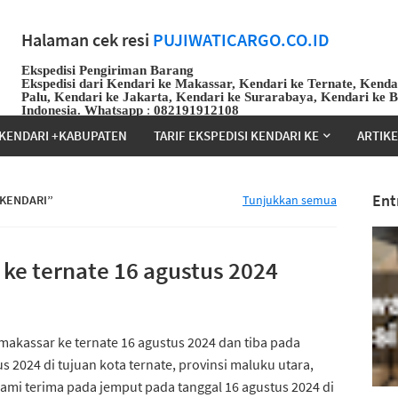
Halaman cek resi
PUJIWATICARGO.CO.ID
Ekspedisi Pengiriman Barang
Ekspedisi dari Kendari ke Makassar, Kendari ke Ternate, Kenda
Palu, Kendari ke Jakarta, Kendari ke Surarabaya, Kendari ke 
Indonesia.
Whatsapp
:
082191912108
KENDARI +KABUPATEN
TARIF EKSPEDISI KENDARI KE
ARTIK
Ent
 KENDARI
Tunjukkan semua
ke ternate 16 agustus 2024
makassar ke ternate 16 agustus 2024 dan tiba pada
s 2024 di tujuan kota ternate, provinsi maluku utara,
ami terima pada jemput pada tanggal 16 agustus 2024 di