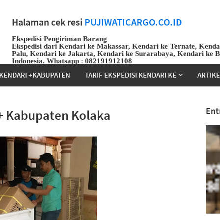
Halaman cek resi
PUJIWATICARGO.CO.ID
Ekspedisi Pengiriman Barang
Ekspedisi dari Kendari ke Makassar, Kendari ke Ternate, Kenda
Palu, Kendari ke Jakarta, Kendari ke Surarabaya, Kendari ke 
Indonesia.
Whatsapp
:
082191912108
KENDARI +KABUPATEN
TARIF EKSPEDISI KENDARI KE
ARTIK
Ent
 + Kabupaten Kolaka