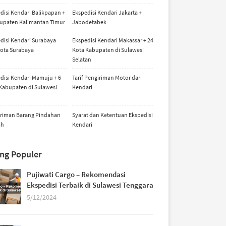
disi Kendari Balikpapan +
Ekspedisi Kendari Jakarta +
upaten Kalimantan Timur
Jabodetabek
disi Kendari Surabaya
Ekspedisi Kendari Makassar + 24
ota Surabaya
Kota Kabupaten di Sulawesi
Selatan
disi Kendari Mamuju + 6
Tarif Pengiriman Motor dari
Kabupaten di Sulawesi
Kendari
riman Barang Pindahan
Syarat dan Ketentuan Ekspedisi
ah
Kendari
ing Populer
Pujiwati Cargo – Rekomendasi
Ekspedisi Terbaik di Sulawesi Tenggara
5/12/2024