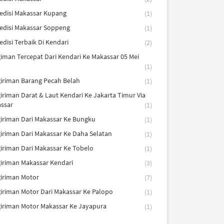
edisi Makassar Kupang
(1)
edisi Makassar Soppeng
(1)
edisi Terbaik Di Kendari
(2)
iman Tercepat Dari Kendari Ke Makassar 05 Mei
(1)
iriman Barang Pecah Belah
(1)
iriman Darat & Laut Kendari Ke Jakarta Timur Via
ssar
(1)
iriman Dari Makassar Ke Bungku
(1)
iriman Dari Makassar Ke Daha Selatan
(1)
iriman Dari Makassar Ke Tobelo
(1)
iriman Makassar Kendari
(3)
iriman Motor
(7)
iriman Motor Dari Makassar Ke Palopo
(1)
iriman Motor Makassar Ke Jayapura
(1)