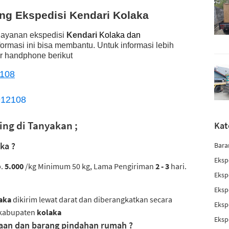
tang Ekspedisi Kendari Kolaka
 layanan ekspedisi
Kendari
Kolaka dan
formasi ini bisa membantu.
Untuk informasi lebih
r handphone berikut
108
912108
ing di Tanyakan ;
Kat
ka ?
Bara
Eksp
p.
5.000
/kg Minimum 50 kg, Lama Pengiriman
2 - 3
hari.
Eksp
Eksp
aka
dikirim lewat darat dan diberangkatkan secara
Eksp
h kabupaten
kolaka
Eksp
aan dan barang pindahan rumah ?