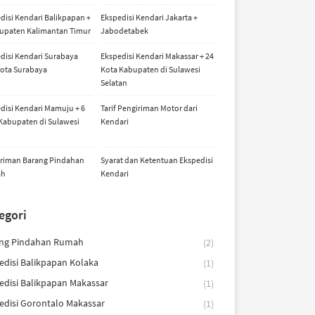
disi Kendari Balikpapan +
Ekspedisi Kendari Jakarta +
upaten Kalimantan Timur
Jabodetabek
disi Kendari Surabaya
Ekspedisi Kendari Makassar + 24
ota Surabaya
Kota Kabupaten di Sulawesi
Selatan
disi Kendari Mamuju + 6
Tarif Pengiriman Motor dari
Kabupaten di Sulawesi
Kendari
riman Barang Pindahan
Syarat dan Ketentuan Ekspedisi
ah
Kendari
egori
ng Pindahan Rumah
(2)
edisi Balikpapan Kolaka
(1)
edisi Balikpapan Makassar
(1)
edisi Gorontalo Makassar
(1)