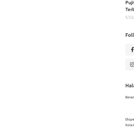
Puj
Ter
5/12
Fol
Ha
Bera
Ekspe
Kota 