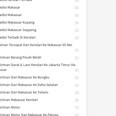
(2)
edisi Makasar
(2)
edisi Makassar
(2)
edisi Makassar Kupang
(1)
edisi Makassar Soppeng
(1)
edisi Terbaik Di Kendari
(2)
iman Tercepat Dari Kendari Ke Makassar 05 Mei
(1)
iriman Barang Pecah Belah
(1)
iriman Darat & Laut Kendari Ke Jakarta Timur Via
ssar
(1)
iriman Dari Makassar Ke Bungku
(1)
iriman Dari Makassar Ke Daha Selatan
(1)
iriman Dari Makassar Ke Tobelo
(1)
iriman Makassar Kendari
(3)
iriman Motor
(7)
iriman Motor Dari Makassar Ke Palopo
(1)