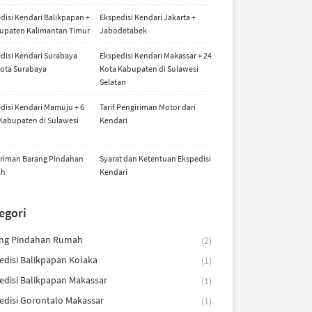
disi Kendari Balikpapan +
Ekspedisi Kendari Jakarta +
upaten Kalimantan Timur
Jabodetabek
disi Kendari Surabaya
Ekspedisi Kendari Makassar + 24
ota Surabaya
Kota Kabupaten di Sulawesi
Selatan
disi Kendari Mamuju + 6
Tarif Pengiriman Motor dari
Kabupaten di Sulawesi
Kendari
riman Barang Pindahan
Syarat dan Ketentuan Ekspedisi
ah
Kendari
egori
ng Pindahan Rumah
(2)
edisi Balikpapan Kolaka
(1)
edisi Balikpapan Makassar
(1)
edisi Gorontalo Makassar
(1)