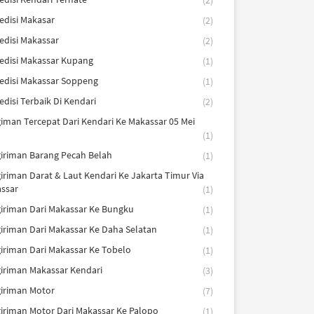
(2)
edisi Makasar
(2)
edisi Makassar
(2)
edisi Makassar Kupang
(1)
edisi Makassar Soppeng
(1)
edisi Terbaik Di Kendari
(2)
iman Tercepat Dari Kendari Ke Makassar 05 Mei
(1)
iriman Barang Pecah Belah
(1)
iriman Darat & Laut Kendari Ke Jakarta Timur Via
ssar
(1)
iriman Dari Makassar Ke Bungku
(1)
iriman Dari Makassar Ke Daha Selatan
(1)
iriman Dari Makassar Ke Tobelo
(1)
iriman Makassar Kendari
(3)
iriman Motor
(7)
iriman Motor Dari Makassar Ke Palopo
(1)