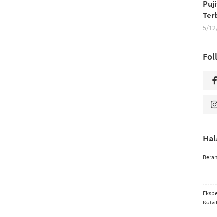
Puj
Ter
5/12
Fol
Ha
Bera
Ekspe
Kota 